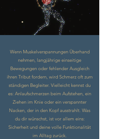
Wenn Muskelverspannungen Überhand
nehmen, langjährige einseitige
Bewegungen oder fehlender Ausgleich
ihren Tribut fordern, wird Schmerz oft zum
ständigen Begleiter. Vielleicht kennst du
es: Anlaufschmerzen beim Aufstehen, ein
Ziehen im Knie oder ein verspannter
Nacken, der in den Kopf ausstrahlt. Was
du dir wünschst, ist vor allem eins:
Sicherheit und deine volle Funktionalität
im Alltag zurück.