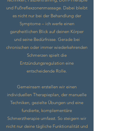
und Fußreflexzonenmassage. Dabei bleibt
es nicht nur bei der Behandlung der
Symptome – ich werfe einen
ganzheitlichen Blick auf deinen Körper
und seine Bedürfnisse. Gerade bei
chronischen oder immer wiederkehrenden
Schmerzen spielt die
Entzündungsregulation eine
entscheidende Rolle.
Gemeinsam erstellen wir einen
individuellen Therapieplan, der manuelle
Techniken, gezielte Übungen und eine
fundierte, komplementäre
Schmerztherapie umfasst. So steigern wir
nicht nur deine tägliche Funktionalität und