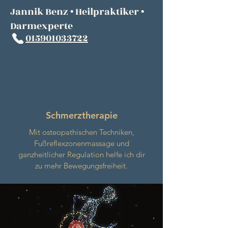
Jannik Benz • Heilpraktiker •
Darmexperte
015901033722
Schmerztherapie
Mit osteopathischen Techniken,
Fußreflexzonenmassage und
ganzheitlicher Regulation helfe ich dir
zu mehr Bewegungsfreiheit.