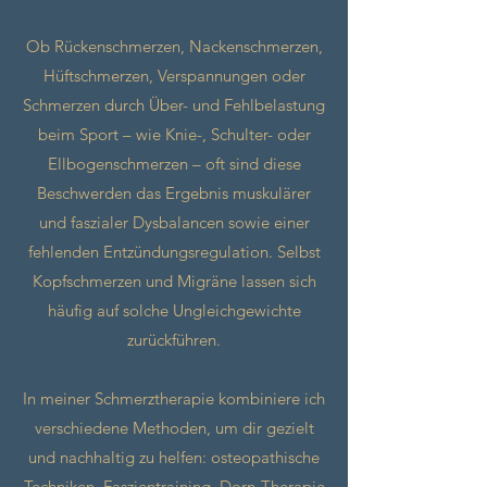
Ob Rückenschmerzen, Nackenschmerzen,
Hüftschmerzen, Verspannungen oder
Schmerzen durch Über- und Fehlbelastung
beim Sport – wie Knie-, Schulter- oder
Ellbogenschmerzen – oft sind diese
Beschwerden das Ergebnis muskulärer
und faszialer Dysbalancen sowie einer
fehlenden Entzündungsregulation. Selbst
Kopfschmerzen und Migräne lassen sich
häufig auf solche Ungleichgewichte
zurückführen.
In meiner Schmerztherapie kombiniere ich
verschiedene Methoden, um dir gezielt
und nachhaltig zu helfen: osteopathische
Techniken, Faszientraining, Dorn-Therapie