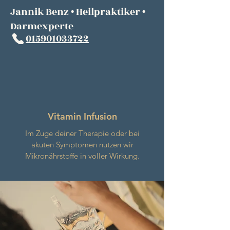
Jannik Benz • Heilpraktiker •
Darmexperte
015901033722
Vitamin Infusion
Im Zuge deiner Therapie oder bei
akuten Symptomen nutzen wir
Mikronährstoffe in voller Wirkung.