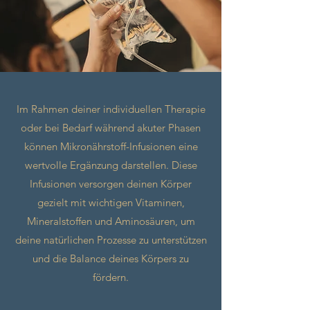
Im Rahmen deiner individuellen Therapie
oder bei Bedarf während akuter Phasen
können Mikronährstoff-Infusionen eine
wertvolle Ergänzung darstellen. Diese
Infusionen versorgen deinen Körper
gezielt mit wichtigen Vitaminen,
Mineralstoffen und Aminosäuren, um
deine natürlichen Prozesse zu unterstützen
und die Balance deines Körpers zu
fördern.