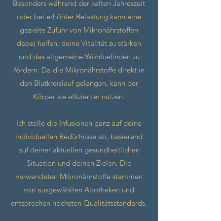
Besonders während der kalten Jahreszeit
oder bei erhöhter Belastung kann eine
gezielte Zufuhr von Mikronährstoffen
dabei helfen, deine Vitalität zu stärken
und das allgemeine Wohlbefinden zu
fördern. Da die Mikronährstoffe direkt in
den Blutkreislauf gelangen, kann der
Körper sie effizienter nutzen.
Ich stelle die Infusionen ganz auf deine
individuellen Bedürfnisse ab, basierend
auf deiner aktuellen gesundheitlichen
Situation und deinen Zielen. Die
verwendeten Mikronährstoffe stammen
von ausgewählten Apotheken und
entsprechen höchsten Qualitätsstandards.